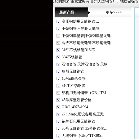
州华冶钢联管材有限公司欢迎您的到来!主营业务有:贵州无缝钢管厂、地质钻探管、高压无缝钢管规格表、厚壁无
最新产品
更多>>>>
高压锅炉用无缝钢管 ...
不锈钢管|不锈钢无缝管
不锈钢厚壁管|不锈钢厚壁无缝...
冷拔不锈钢无缝管|不锈钢无缝...
316L不锈钢管|316l不...
304不锈钢管
石油套管|天津石油套管|天钢...
船舶无缝钢管
16Mn低合金管
316Ti不锈钢管
结构用无缝钢管（GB／T81...
45号厚壁卷管价格
GB/T14975-1994...
27SiMn化肥设备用高压无...
锅炉石化用无缝钢管
35号无缝钢管-35号钢管化...
无缝钢管（GB／T17395...