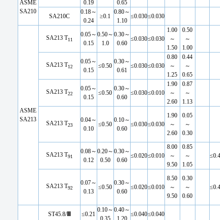
ASME
0.19
0.65
SA210
0.18～
0.80～
SA210C
≥0.1
≤0.030
≤0.030
0.24
1.10
1.00
0.50
0.05～
0.50～
0.30～
SA213 T
≤0.030
≤0.030
～
～
11
0.15
1.0
0.60
1.50
1.00
0.80
0.44
0.05～
0.30～
SA213 T
≤0.50
≤0.030
≤0.030
～
～
12
0.15
0.61
1.25
0.65
1.90
0.87
0.05～
0.30～
SA213 T
≤0.50
≤0.030
≤0.010
～
～
22
0.15
0.60
2.60
1.13
ASME
1.90
0.05
SA213
0.04～
0.10～
SA213 T
≤0.50
≤0.030
≤0.030
～
～
23
0.10
0.60
2.60
0.30
8.00
0.85
0.08～
0.20～
0.30～
SA213 T
≤0.020
≤0.010
～
～
≤0.
91
0.12
0.50
0.60
9.50
1.05
8.50
0.30
0.07～
0.30～
SA213 T
≤0.50
≤0.020
≤0.010
～
～
≤0.
92
0.13
0.60
9.50
0.60
0.10～
0.40～
ST45.8/
Ⅲ
≤0.21
≤0.040
≤0.040
0.35
1.20