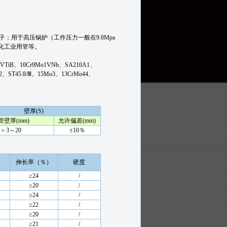
子；用于高压锅炉（工作压力一般在9.8Mpa
石化工业用管等。
VTiB、10Cr9Mo1VNb、SA210A1、
92、ST45.8/Ⅲ、15Mo3、13CrMo44、
壁厚(S)
管壁厚(mm)
允许偏差(mm)
＞3～20
±10％
）
伸长率（％）
硬度
≥24
/
≥20
/
≥24
/
≥22
/
≥20
/
≥21
/