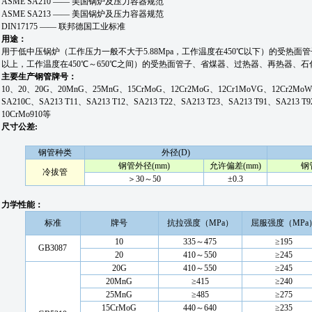
ASME SA210 —— 美国锅炉及压力容器规范
ASME SA213 —— 美国锅炉及压力容器规范
DIN17175 —— 联邦德国工业标准
用途：
用于低中压锅炉（工作压力一般不大于5.88Mpa，工作温度在450℃以下）的受热面管
以上，工作温度在450℃～650℃之间）的受热面管子、省煤器、过热器、再热器、
主要生产钢管牌号：
10、20、20G、20MnG、25MnG、15CrMoG、12Cr2MoG、12Cr1MoVG、12Cr2MoW
SA210C、SA213 T11、SA213 T12、SA213 T22、SA213 T23、SA213 T91、SA213 T
10CrMo910等
尺寸公差:
钢管种类
外径(D)
钢管外径(mm)
允许偏差(mm)
钢
冷拔管
＞30～50
±0.3
力学性能：
标准
牌号
抗拉强度（MPa）
屈服强度（MPa
10
335～475
≥195
GB3087
20
410～550
≥245
20G
410～550
≥245
20MnG
≥415
≥240
25MnG
≥485
≥275
15CrMoG
440～640
≥235