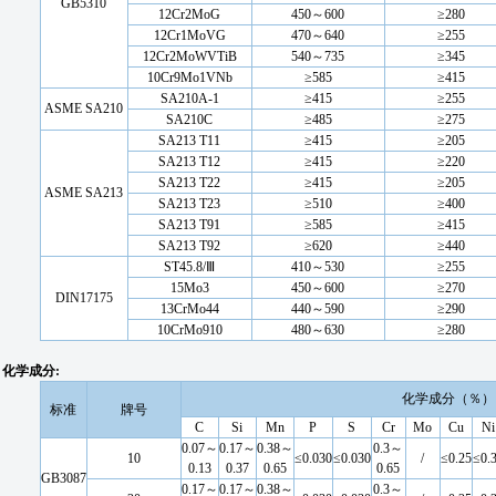
GB5310
12Cr2MoG
450～600
≥280
12Cr1MoVG
470～640
≥255
12Cr2MoWVTiB
540～735
≥345
10Cr9Mo1VNb
≥585
≥415
SA210A-1
≥415
≥255
ASME SA210
SA210C
≥485
≥275
SA213 T11
≥415
≥205
SA213 T12
≥415
≥220
SA213 T22
≥415
≥205
ASME SA213
SA213 T23
≥510
≥400
SA213 T91
≥585
≥415
SA213 T92
≥620
≥440
ST45.8/Ⅲ
410～530
≥255
15Mo3
450～600
≥270
DIN17175
13CrMo44
440～590
≥290
10CrMo910
480～630
≥280
化学成分:
化学成分（％）
标准
牌号
C
Si
Mn
P
S
Cr
Mo
Cu
Ni
0.07～
0.17～
0.38～
0.3～
10
≤0.030
≤0.030
/
≤0.25
≤0.
0.13
0.37
0.65
0.65
GB3087
0.17～
0.17～
0.38～
0.3～