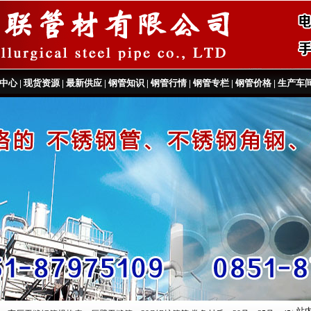
中心
|
现货资源
|
最新供应
|
钢管知识
|
钢管行情
|
钢管专栏
|
钢管价格
|
生产车