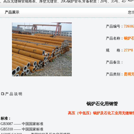
站内
缝管、20G锅炉管等,常备材质：20号、35号、45号、20G、40Cr、20Cr、16Mn-45Mn
产品展示
您
产品编号：
72610
产品名称：
锅炉
规 格：
273*8
产品备注：
产品类别：
昆明
产 品 说 明
锅炉石化用钢管
高压（中低压）锅炉及石化工业用无缝钢
标准：
GB3087 —— 中国国家标准
GB5310 —— 中国国家标准