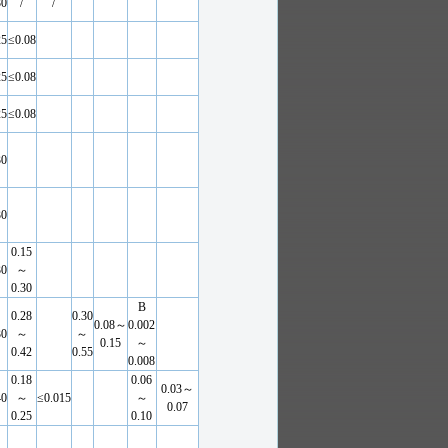
30
/
/
25
≤0.08
25
≤0.08
25
≤0.08
30
30
0.15
30
～
0.30
B
0.28
0.30
0.08～
0.002
30
～
～
0.15
～
0.42
0.55
0.008
0.18
0.06
0.03～
40
～
≤0.015
～
0.07
0.25
0.10