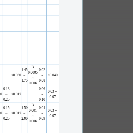
B
1.45
0.02
0.0005
≤0.030
～
～
≤0.040
～
1.75
0.08
0.006
0.18
0.06
0.03～
40
～
≤0.015
～
0.07
0.25
0.10
B
0.15
1.50
0.04
0.001
0.03～
40
～
≤0.015
～
～
～
0.07
0.25
2.00
0.09
0.006