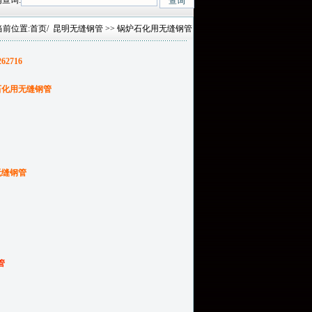
查询:
、27SiMn、Cr5Mo、12CrMo(T12)、12Cr1MoV、12Cr1MoVG、10CrMo
当前位置:
首页
/
昆明无缝钢管
>> 锅炉石化用无缝钢管
262716
石化用无缝钢管
无缝钢管
管