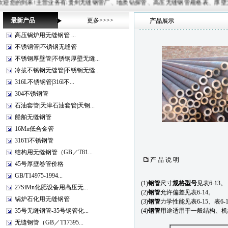
!主营业务有:贵州无缝钢管厂、地质钻探管、高压无缝钢管规格表、厚壁无缝管、20G锅炉管等,常备材质：2
最新产品
更多>>>>
产品展示
高压锅炉用无缝钢管 ...
不锈钢管|不锈钢无缝管
不锈钢厚壁管|不锈钢厚壁无缝...
冷拔不锈钢无缝管|不锈钢无缝...
316L不锈钢管|316l不...
304不锈钢管
石油套管|天津石油套管|天钢...
船舶无缝钢管
16Mn低合金管
316Ti不锈钢管
结构用无缝钢管（GB／T81...
产 品 说 明
45号厚壁卷管价格
GB/T14975-1994...
(1)
钢管
尺寸
规格型号
见表6-13。
27SiMn化肥设备用高压无...
(2)
钢管
允许偏差见表6-14。
锅炉石化用无缝钢管
(3)
钢管
力学性能见表6-15、表6-
35号无缝钢管-35号钢管化...
(4)
钢管
用途适用于一般结构、机
无缝钢管（GB／T17395...