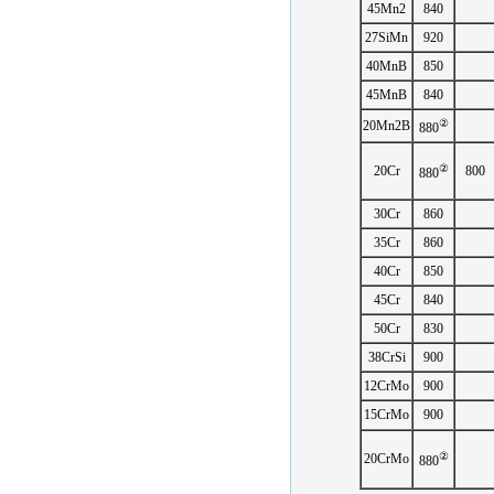
45Mn2
840
27SiMn
920
40MnB
850
45MnB
840
②
20Mn2B
880
②
20Cr
800
880
30Cr
860
35Cr
860
40Cr
850
45Cr
840
50Cr
830
38CrSi
900
12CrMo
900
15CrMo
900
②
20CrMo
880