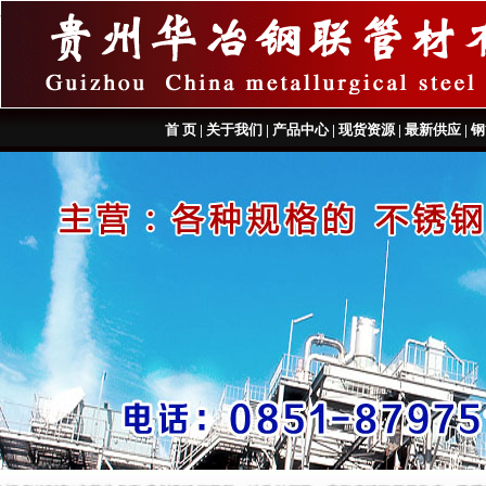
首 页
|
关于我们
|
产品中心
|
现货资源
|
最新供应
|
钢