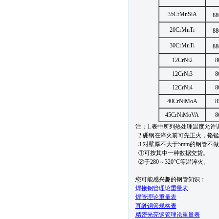
35CrMnSiA
88
20CrMnTi
88
30CrMnTi
88
12CrNi2
8
12CrNi3
8
12CrNi4
8
40CrNiMoA
8
45CrNiMoVA
8
注：1.表中所列热处理温度允许调整
2.硼钢在淬火前可先正火，铬
3.对壁厚不大于5mm的钢管不
①可按其中一种数据交货。
②于280～320°C等温淬火。
您可能感兴趣的钢管知识：
焊接钢管理论重量表
焊管理论重量表
直缝
钢管规格表
精密光亮钢管理论重量表