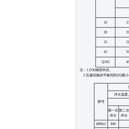
10
3
20
3
35
5
45
5
Q345
4
注：1.D为钢管外径。
2.压扁试验的平板间距(H)最
淬火温度
牌号
第一次
第二
淬火
淬火
40Mn2
840