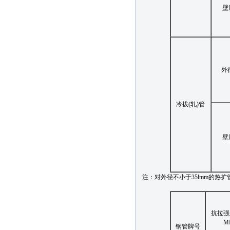
壁
外
冷拔(轧)管
壁
注：对外径不小于35lmm的热扩
抗拉强
M
钢管牌号