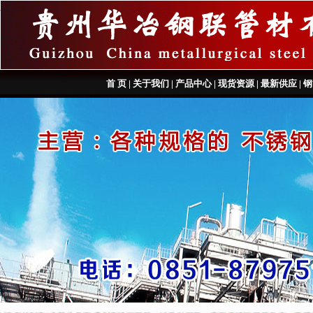
首 页
|
关于我们
|
产品中心
|
现货资源
|
最新供应
|
钢