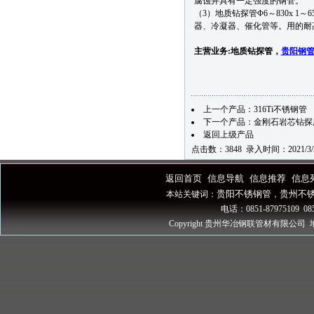
腐蚀并具有一定强度的钢管。
（3）地质钻探管Φ6～830x 1
器、冷凝器、催化管等。用的耐
主营业务:
地质钻探管
，
贵阳钢
上一个产品：
316Ti不锈钢管
下一个产品：
金刚石岩芯钻探用无
返回上级产品
点击数：3848 录入时间：2021/3/
返回首页
信息导航
信息推荐
信息
|
|
|
贵阳不锈钢管
贵州不
本站关键词：
，
电话：0851-87975109 085
Copyright 贵州华冶钢联管材有限公