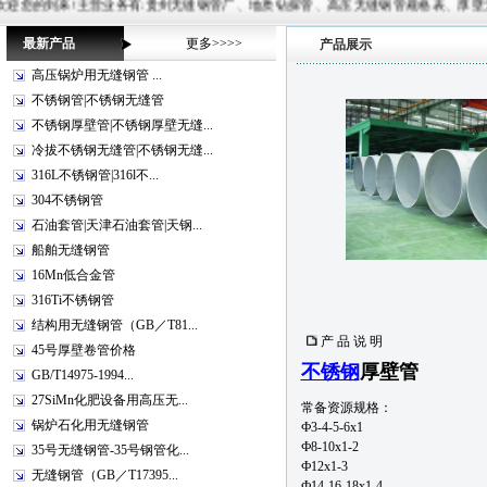
!主营业务有:贵州无缝钢管厂、地质钻探管、高压无缝钢管规格表、厚壁无缝管、20G锅炉管等,常备材质：
最新产品
更多>>>>
产品展示
高压锅炉用无缝钢管 ...
不锈钢管|不锈钢无缝管
不锈钢厚壁管|不锈钢厚壁无缝...
冷拔不锈钢无缝管|不锈钢无缝...
316L不锈钢管|316l不...
304不锈钢管
石油套管|天津石油套管|天钢...
船舶无缝钢管
16Mn低合金管
316Ti不锈钢管
结构用无缝钢管（GB／T81...
产 品 说 明
45号厚壁卷管价格
不锈钢
厚壁管
GB/T14975-1994...
27SiMn化肥设备用高压无...
常备资源规格：
锅炉石化用无缝钢管
Ф3-4-5-6x1
Ф8-10x1-2
35号无缝钢管-35号钢管化...
Ф12x1-3
无缝钢管（GB／T17395...
Ф14-16-18x1-4