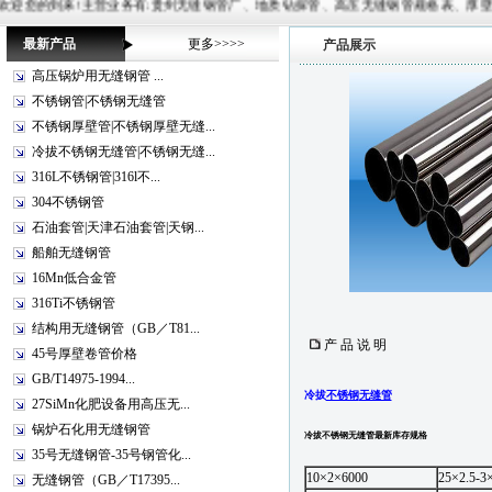
来!主营业务有:贵州无缝钢管厂、地质钻探管、高压无缝钢管规格表、厚壁无缝管、20G锅炉管等,常备材质：
最新产品
更多>>>>
产品展示
高压锅炉用无缝钢管 ...
不锈钢管|不锈钢无缝管
不锈钢厚壁管|不锈钢厚壁无缝...
冷拔不锈钢无缝管|不锈钢无缝...
316L不锈钢管|316l不...
304不锈钢管
石油套管|天津石油套管|天钢...
船舶无缝钢管
16Mn低合金管
316Ti不锈钢管
结构用无缝钢管（GB／T81...
产 品 说 明
45号厚壁卷管价格
GB/T14975-1994...
冷拔
不锈钢
无缝管
27SiMn化肥设备用高压无...
锅炉石化用无缝钢管
冷拔不锈钢无缝管最新库存规格
35号无缝钢管-35号钢管化...
10×2×6000
25×2.5-3
无缝钢管（GB／T17395...