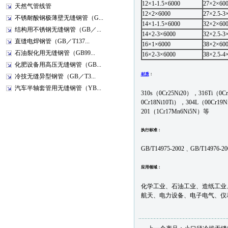
12×1-1.5×6000
27×2×60
天然气管线管
12×2×6000
27×2.5-3
不锈耐酸钢极薄壁无缝钢管（G...
14×1-1.5×6000
32×2×60
结构用不锈钢无缝钢管（GB／...
14×2-3×6000
32×2.5-3
直缝电焊钢管（GB／T137...
16×1×6000
38×2×60
石油裂化用无缝钢管（GB99...
16×2-3×6000
38×2.5-4
化肥设备用高压无缝钢管（GB...
材质
：
冷技无缝异型钢管（GB／T3...
汽车半轴套管用无缝钢管（YB...
310s（0Cr25Ni20），316Ti（0C
0Cr18Ni10Ti），304L（00Cr1
201（1Cr17Mn6Ni5N）等
执行标准：
GB/T14975-2002﹑GB/T14976
应用领域：
化学工业、石油工业、造纸工业
航天、电力设备、电子电气、仪