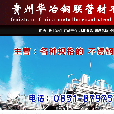
首 页
|
关于我们
|
产品中心
|
现货资源
|
最新供应
|
钢