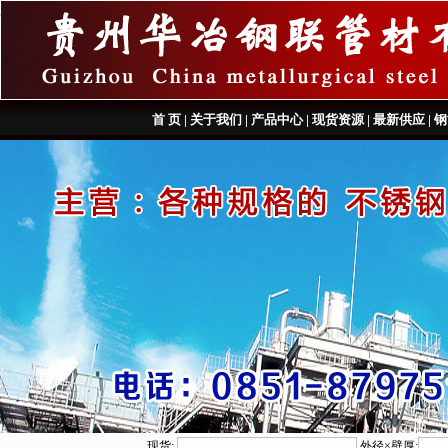
首 页
|
关于我们
|
产品中心
|
现货资源
|
最新供应
|
钢
现货:
外径×壁厚: