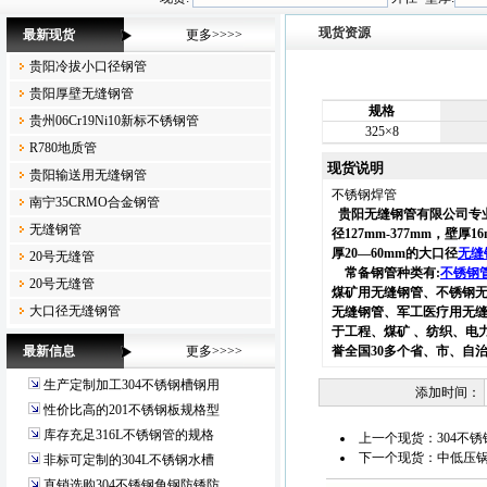
现货资源
最新现货
更多>>>>
贵阳冷拔小口径钢管
贵阳厚壁无缝钢管
规格
贵州06Cr19Ni10新标不锈钢管
325×8
R780地质管
现货说明
贵阳输送用无缝钢管
不锈钢焊管
南宁35CRMO合金钢管
贵阳无缝钢管有限公司专业经
无缝钢管
径127mm-377mm，壁厚
厚20—60mm的大口径
无缝
20号无缝管
常备钢管种类有:
不锈钢
20号无缝管
煤矿用无缝钢管、不锈钢
大口径无缝钢管
无缝钢管、军工医疗用无
于工程、煤矿 、纺织、电
最新信息
更多>>>>
誉全国30多个省、市、自
生产定制加工304不锈钢槽钢用
添加时间：
性价比高的201不锈钢板规格型
库存充足316L不锈钢管的规格
上一个现货：
304不
下一个现货：
中低压
非标可定制的304L不锈钢水槽
直销选购304不锈钢角钢防锈防