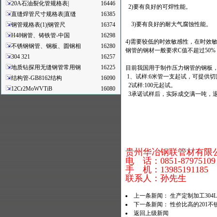
20A石油裂化管规格表|
16446
2)要有良好的可焊性能。
直缝焊管尺寸规格表|直缝
16385
3)要有良好的耐大气腐蚀性能。
钢管规格表(1)|钢管尺
16374
H48钢管、铸铁管-中国
16298
4)需要较低的时效敏感性，在时效
不锈钢钢管、钢板、圆钢相
16280
钢管的钢材一般要求C值不超过50
304 321
16257
地质钻探用无缝钢管常用钢
16225
目前我国用于制作压力钢管的钢板
1、试样:6米管一支起试，可提供切
结构管-GB8162结构
16090
2试样:100元起试。
12Cr2MoWVTiB
16080
3承诺试样后，实际成交满一吨，
贵州华冶钢联管材有限
电 话：0851-87975109
手 机：13985191185
联系人：孙先生
上一条新闻：
生产定制加工30
下一条新闻：
性价比高的201
返回上级新闻