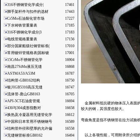
316不锈钢管化学成分|
17461
脚手架杆件与扣件的选材
17443
Cr5Mo石油裂化管市场
17227
下水铸铁管重量表
17185
316不锈钢化学成分|3
17183
电线管规格重量表
17156
部分国家船级社钢管标准(
17010
常用镀锌管规格表|国标镀
17001
15CrMo不锈钢管化学
16904
南昌27SiMn液压无缝
16868
ASTMA53/A53M
16787
结构管-GB8162结构
16750
银川GB5310高压无缝
16747
流体管-唐山GB8163
16705
API-5CT石油套管规
16694
金属材料抵抗硬的物体压入表面的能力
430与304成形指数对
16658
较大的钢，其强度也较大。
换热及冷凝器用无缝管化学
16612
弯曲角度是指不锈钢管在拉力试验
中国和日本常用不锈钢钢号
16589
结构管外径和壁厚的允许偏
16558
以上各项性能，可用附录所介绍的
无缝钢管标准GB8162
16494