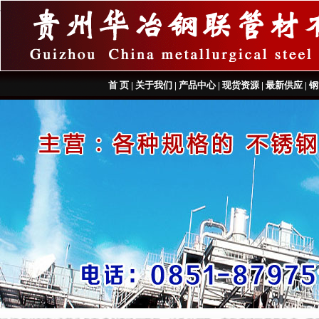
首 页
|
关于我们
|
产品中心
|
现货资源
|
最新供应
|
钢