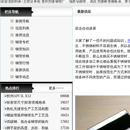
来!主营业务有:贵州无缝钢管厂、地质钻探管、高压无缝钢管规格表、厚壁无缝管、20G锅炉管等,常备材质
最新供应
栏目导航
新闻导航
信息列表
双击自动滚屏
推荐信息
大家了解了一些不的问题或知识，
钢管专栏
足，不锈钢材料不容易生锈，所以
钢管知识
用效果，产品使用寿命也比较长。
钢管价格
不断提升，那么在购买不锈钢管时
现在很多加工单位都会重视不锈钢
钢管行情
些工作领域中不锈钢管也成为了不
最新供应
不锈钢管时，如果按照生产方式来
钢市动态
很多种不同类型的产品，而通过焊
热点排行
更多>>>>
忻州API 5L X52
69908
矩形管尺寸|矩形管规格表
19037
热轧无缝管生产工艺流程图
19026
螺旋埋弧焊钢管生产工艺流
18451
优碳钢、低合金钢管的纵向
17661
脚手架的高度、步距、和纵
17556