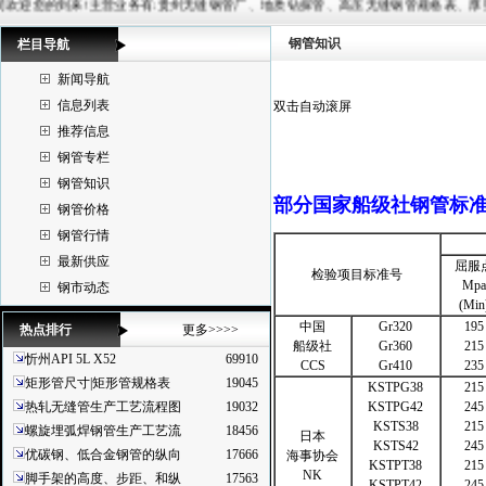
到来!主营业务有:贵州无缝钢管厂、地质钻探管、高压无缝钢管规格表、厚壁无缝管、20G锅炉管等,常备材质
钢管知识
栏目导航
新闻导航
信息列表
双击自动滚屏
推荐信息
钢管专栏
钢管知识
部分国家船级社钢管标准
钢管价格
钢管行情
最新供应
屈服
检验项目标准号
Mpa
钢市动态
(Min
中国
Gr320
195
热点排行
更多>>>>
船级社
Gr360
215
忻州API 5L X52
69910
CCS
Gr410
235
矩形管尺寸|矩形管规格表
19045
KSTPG38
215
热轧无缝管生产工艺流程图
19032
KSTPG42
245
KSTS38
215
螺旋埋弧焊钢管生产工艺流
18456
日本
KSTS42
245
优碳钢、低合金钢管的纵向
17666
海事协会
KSTPT38
215
NK
脚手架的高度、步距、和纵
17563
KSTPT42
245