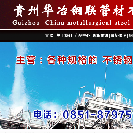
首 页
|
关于我们
|
产品中心
|
现货资源
|
最新供应
|
钢