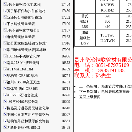
316不锈钢管化学成分|
17464
KSTB35
175
KSTB42
255
脚手架杆件与扣件的选材
17450
劳氏
320
195
Cr5Mo石油裂化管市场
17232
船级社
360
215
下水铸铁管重量表
17190
LRS
410
235
316不锈钢化学成分|3
17187
挪威
TS6/TW6
215
电线管规格重量表
17163
船级社
T10/TW10
235
部分国家船级社钢管标准(
17016
DNV
常用镀锌管规格表|国标镀
17006
15CrMo不锈钢管化学
16906
贵州华冶钢联管材有限
南昌27SiMn液压无缝
16873
电 话：0851-87975109
ASTMA53/A53M
16789
手 机：13985191185
联系人：孙先生
结构管-GB8162结构
16754
银川GB5310高压无缝
16751
上一条新闻：
矩形管尺寸|矩形管
流体管-唐山GB8163
16711
下一条新闻：
电线管规格重量表
API-5CT石油套管规
16696
返回上级新闻
430与304成形指数对
16659
换热及冷凝器用无缝管化学
16616
中国和日本常用不锈钢钢号
16597
结构管外径和壁厚的允许偏
16561
无缝钢管标准GB8162
16498