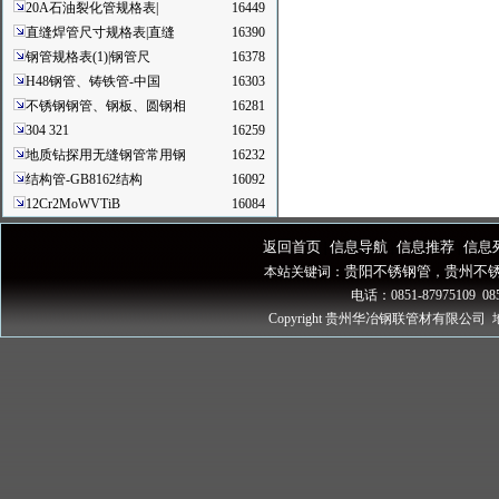
20A石油裂化管规格表|
16449
直缝焊管尺寸规格表|直缝
16390
钢管规格表(1)|钢管尺
16378
H48钢管、铸铁管-中国
16303
不锈钢钢管、钢板、圆钢相
16281
304 321
16259
地质钻探用无缝钢管常用钢
16232
结构管-GB8162结构
16092
12Cr2MoWVTiB
16084
返回首页
信息导航
信息推荐
信息
|
|
|
贵阳不锈钢管
贵州不
本站关键词：
，
电话：0851-87975109 085
Copyright 贵州华冶钢联管材有限公