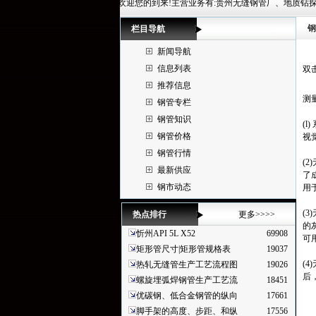
贵州华冶钢联管材有限公司欢迎您的到来!主营业务有:贵州无缝钢管厂、地质钻探管、高压无缝钢管规格表、厚
钢
栏目导航
新闻导航
信息列表
双
推荐信息
测
钢管专栏
钢管知识
(l
钢管价格
视
钢管行情
(
最新供应
了
钢市动态
用
(
热点排行
更多>>>>
的
忻州API 5L X52
69908
可
矩形管尺寸|矩形管规格表
19037
(
热轧无缝管生产工艺流程图
19026
后
螺旋埋弧焊钢管生产工艺流
18451
优碳钢、低合金钢管的纵向
17661
脚手架的高度、步距、和纵
17556