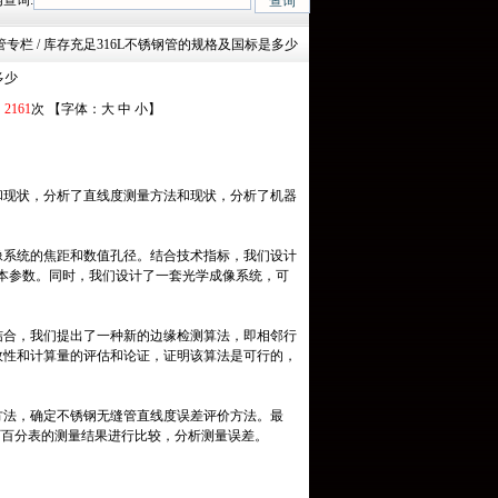
查询:
Mn、27SiMn、Cr5Mo、12CrMo(T12)、12Cr1MoV、12Cr1MoVG、10Cr
钢管专栏 / 库存充足316L不锈钢管的规格及国标是多少
多少
：
2161
次 【字体：
大
中
小
】
和现状，分析了直线度测量方法和现状，分析了机器
像系统的焦距和数值孔径。结合技术指标，我们设计
基本参数。同时，我们设计了一套光学成像系统，可
结合，我们提出了一种新的边缘检测算法，即相邻行
效性和计算量的评估和论证，证明该算法是可行的，
方法，确定不锈钢无缝管直线度误差评价方法。最
厂百分表的测量结果进行比较，分析测量误差。