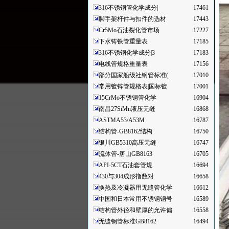
316不锈钢管化学成分|
17461
脚手架杆件与扣件的选材
17443
Cr5Mo石油裂化管市场
17227
下水铸铁管重量表
17185
316不锈钢化学成分|3
17183
电线管规格重量表
17156
部分国家船级社钢管标准(
17010
常用镀锌管规格表|国标镀
17001
15CrMo不锈钢管化学
16904
南昌27SiMn液压无缝
16868
ASTMA53/A53M
16787
结构管-GB8162结构
16750
银川GB5310高压无缝
16747
流体管-唐山GB8163
16705
API-5CT石油套管规
16694
430与304成形指数对
16658
换热及冷凝器用无缝管化学
16612
中国和日本常用不锈钢钢号
16589
结构管外径和壁厚的允许偏
16558
无缝钢管标准GB8162
16494