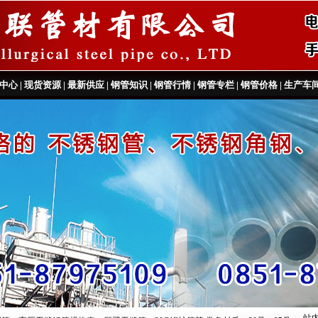
中心
|
现货资源
|
最新供应
|
钢管知识
|
钢管行情
|
钢管专栏
|
钢管价格
|
生产车