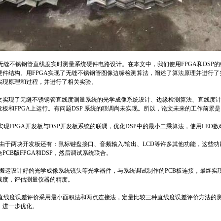
5)无缝不锈钢管直线度实时测量系统硬件电路设计。在本文中，我们使用FPGA和DS
硬件结构。用FPGA实现了无缝不锈钢管图像边缘检测算法，阐述了算法原理并进行了
实现原理和过程，并进行了相关实验。
文实现了无缝不锈钢管直线度测量系统的光学成像系统设计、边缘检测算法、直线度计
发板和FPGA上运行。有问题DSP 系统的联调尚未实现。所以，论文未来的工作前景是
l) 实现FPGA开发板与DSP开发板系统的联调，优化DSP中的最小二乘算法，使用LE
2) 由于两块开发板还有：鼠标键盘接口、音频输入/输出、LCD等许多其他功能，这
合PCB版FPGA和DSP，然后调试系统联合。
3) 搬运设计好的光学成像系统镜头等光学器件，与系统调试制作的PCB板连接，最终
线度，评估测量仪器的精度。
4)直线度误差评价采用最小面积法和两点连接法，定量比较三种直线度误差评价方法的
。进一步优化。