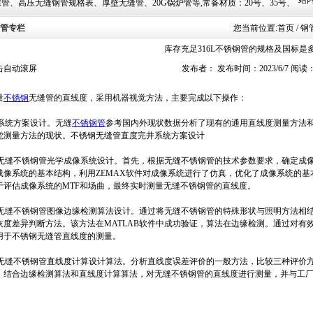
站内
壁无缝管、20G锅炉管等,常备材质：20号、35号、45号、20G、40Cr、20Cr、16Mn-45
管专栏
您当前位置:
首页
/ 
库存充足316L不锈钢管的规格及国标是
击自动滚屏
发布者： 发布时间：2023/6/7 阅读
量
不锈钢
无缝管的直线度，采用机器视觉方法，主要完成以下操作：
) 系统方案设计。无缝
不锈钢管
参考国内外现状数据分析了现有的通用直线度测量方法
觉测量方法的现状。不锈钢无缝管直度完井系统方案设计
2)无缝不锈钢管光学成像系统设计。首先，根据无缝不锈钢管的技术参数要求，确定成
成像系统的基本结构，利用ZEMAX软件对成像系统进行了仿真，优化了成像系统的
于评估成像系统的MTF和场曲，最终实时测量无缝不锈钢管的直线度。
3)无缝不锈钢管图像边缘检测算法设计。通过将无缝不锈钢管的特殊形状与照明方法相
灰度差异判断方法。该方法在MATLAB软件中成功验证，算法在边缘检测。通过对有
用于不锈钢无缝管直线度的测量。
4)无缝不锈钢管直线度计算设计算法。分析直线度误差评价的一般方法，比较三种评价
，结合边缘检测算法和直线度计算算法，对无缝不锈钢管的直线度进行测量，并与工