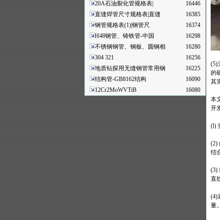
20A石油裂化管规格表|
16446
直缝焊管尺寸规格表|直缝
16385
钢管规格表(1)|钢管尺
16374
H48钢管、铸铁管-中国
16298
不锈钢钢管、钢板、圆钢相
16280
304 321
16256
(
地质钻探用无缝钢管常用钢
16225
的
结构管-GB8162结构
16090
其
12Cr2MoWVTiB
16080
本
开
(
(
结
(
直
(
量