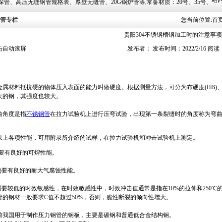
站内
厚壁无缝管、20G锅炉管等,常备材质：20号、35号、45号、20G、40Cr、20Cr、16Mn-4
管专栏
您当前位置:
首
贵阳304不锈钢槽钢加工时的注意事项
击自动滚屏
发布者： 发布时间：2022/2/16 阅读
属材料抵抗硬的物体压入表面的能力叫做硬度。根据测量方法，可分为布硬度(HB)、洛硬度
大的钢，其强度也较大。
曲角度是指
不锈钢管
在拉力试验机上进行压弯试验，出现第一条裂缝时的角度称为弯
上各项性能，可用附录所介绍的试样，在拉力试验机和冲击试验机上测定。
)要有良好的可焊性能。
)要有良好的耐大气腐蚀性能。
)需要较低的时效敏感性，在时效敏感性中，时效冲击值通常是指在10%的拉伸和250
管的钢材一般要求C值不超过50%，否则，脆性断裂的倾向性增大。
前我国用于制作压力钢管的钢板，主要是碳钢和普通低合金结构钢。