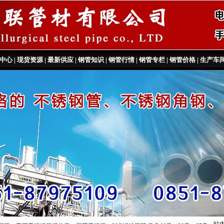
中心
|
现货资源
|
最新供应
|
钢管知识
|
钢管行情
|
钢管专栏
|
钢管价格
|
生产车