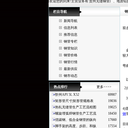
贵州华冶钢联管材有限公司欢迎您的到来!主营业务有:贵州无缝钢管厂、地质钻探管、高压无缝钢管规格表、
钢
栏目导航
新闻导航
信息列表
双
推荐信息
钢管专栏
钢管知识
金
钢管价格
较
钢管行情
弯
最新供应
钢市动态
以
热点排行
更多>>>>
2
忻州API 5L X52
69907
3
矩形管尺寸|矩形管规格表
19036
热轧无缝管生产工艺流程图
19025
4
螺旋埋弧焊钢管生产工艺流
18450
钢
优碳钢、低合金钢管的纵向
17660
目
脚手架的高度、步距、和纵
17554