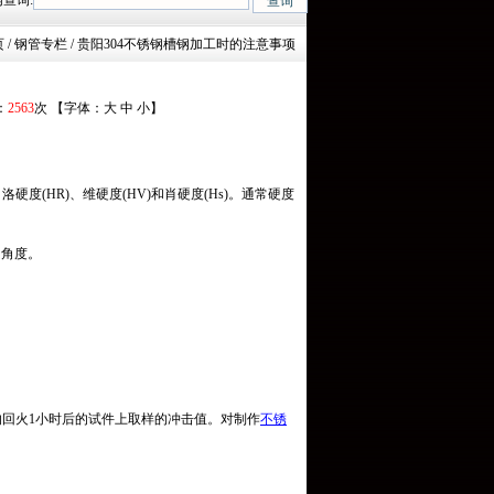
查询:
5Mn、27SiMn、Cr5Mo、12CrMo(T12)、12Cr1MoV、12Cr1MoVG、10C
页
/ 钢管专栏 / 贵阳304不锈钢槽钢加工时的注意事项
：
2563
次 【字体：
大
中
小
】
(HR)、维硬度(HV)和肖硬度(Hs)。通常硬度
曲角度。
℃的回火1小时后的试件上取样的冲击值。对制作
不锈