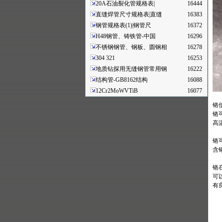
20A石油裂化管规格表|
16444
直缝焊管尺寸规格表|直缝
16383
钢管规格表(1)|钢管尺
16372
H48钢管、铸铁管-中国
16296
不锈钢钢管、钢板、圆钢相
16278
304 321
16253
地质钻探用无缝钢管常用钢
16222
结构管-GB8162结构
16088
12Cr2MoWVTiB
16077
铬
铬
高
铬
含
铬
可
有