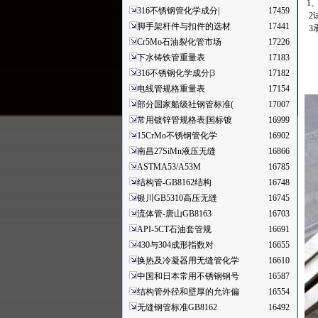
1
316不锈钢管化学成分|
17459
2
脚手架杆件与扣件的选材
17441
3
Cr5Mo石油裂化管市场
17226
下水铸铁管重量表
17183
316不锈钢化学成分|3
17182
电线管规格重量表
17154
部分国家船级社钢管标准(
17007
常用镀锌管规格表|国标镀
16999
15CrMo不锈钢管化学
16902
南昌27SiMn液压无缝
16866
ASTMA53/A53M
16785
结构管-GB8162结构
16748
银川GB5310高压无缝
16745
流体管-唐山GB8163
16703
API-5CT石油套管规
16691
430与304成形指数对
16655
换热及冷凝器用无缝管化学
16610
中国和日本常用不锈钢钢号
16587
结构管外径和壁厚的允许偏
16554
无缝钢管标准GB8162
16492